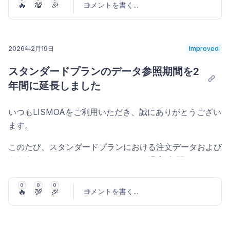
「保存」で確定
アップデートの背景
🔥
💯
🎉
コメントを書く
...
表示されたか
を1行ずつ確認できます。新規キーワードの
の数値が一致するようになりました
実績を集計。曜日ごとの販売傾向を把握できます
パーセンテージ表示に対応しているサマリーカードでは、
追加候補発掘・除外キーワード設定・入札調整など、広告
「デフォルトとして設定」を有効にすると、次回そのペー
例：経費ページで2026年2月に絞り込んだ合計値 ＝
「%」ボタン
をクリックすることで表示を切り替えられ
これまで、各プランの月間注文件数の上限に到達すると注
ストアタブ
— ストアアカウントごとに実績を比較。
運用最適化の判断材料として活用できます。
ジを開いた際にプリセットが自動で適用されます。プリセ
実績ページの月別表示における2月の「その他経費」
ます。たとえばFBA手数料のカードで％表示に切り替え
文データの取得が停止し、当月中に再開するにはプランの
複数ストアを運営している場合の実績比較に便利です
2026年2月19日
Improved
ットはチーム内で共有され、メンバー全員が同じプリセッ
列の数値
ると、売上に対する
FBA手数料率の推移
を確認できます。
アップグレードが必要でした。しかし、アップグレードす
ページにはアカウント全体の検索用語がすべて並ぶため、
ト一覧を参照・操作できます。
既存の「日」「週」「月」タブと同じ指標が表示され、カ
コメントを投稿
ると翌月以降も高いプランの料金が発生してしまうため、
まずはキャンペーン・広告グループ・キーワードタイプな
スタンダードプランのデータ参照期間を2
データ分析の幅が広がりますので、ぜひご活用ください。
3. 数値の内訳をマウスオーバーで確認可能に
ラムの表示切り替えやCSVエクスポートにも対応してい
たまたま注文が増えた月だけ上限を超えてしまうケースで
どのフィルターで絞り込んでから分析するのがおすすめで
年間に延長しました
グラフの表示指標カスタマイズ
ます。
改善
は非常に不便な状況でした。
す。
各列の数値にマウスオーバーすることで、
その数値の内訳
実績・商品実績・広告実績ページの時系列グラフ（日別・
を確認できる
ようになりました。
いつもLISMOAをご利用いただき、誠にありがとうござい
多くのユーザー様からご要望をいただいていたこの課題を
スマホ画面のフィルター・メニュー操作をDrawer表
「キーワード」列の3段表示
週別・月別）で、
表示する指標を最大4つまで選択
できる
その他の新機能
ます。
解消するため、
プランを変更せずに上限超過分の注文を取
示で統一 (#1)
トランザクションが確定しているものについては、消
ようになりました。
キーワード列セルは縦3段で表示されます。
得できる従量課金オプション
を導入いたしました。
紹介プログラム設定ページに紹介実績表示を追加
費税を含む内訳が表示されます
ご不明な点がございましたら、お気軽にサポートまでお問
このたび、スタンダードプランにおける注文データおよび
データが0件のときに空状態の案内メッセージを表示
これまではグラフには売上データのみが表示されていまし
キーワード文字列
(#822)
— マニュアル設定のキーワード、
い合わせください。 今後ともLISMOAをよろしくお願い
広告実績データの参照期間を、従来の
(#16)
過去1年間（12ヶ
「その他経費」では、商品に紐づくもの・ストアに紐
たが、任意の指標を追加してグラフ化できます。見たいデ
商品/カテゴリーターゲティング表現、またはオート
従量課金オプションとは
いたします。
月）から過去2年間（24ヶ月）
に延長いたしました。
づくものの内訳を確認できます
ホーム画面追加時のPWA表示（アドレスバー非表
ータを自由に比較・分析してご活用ください。
ターゲティング種別（ほぼ一致 / おおまか一致 / 補完
改善
0
0
0
示・アイコン・アプリ名）に対応 (#26)
🔥
💯
🎉
コメントを書く
...
従量課金オプションをオンにすると、月間注文件数の上限
※ 現在、マウスオーバーによる内訳表示は
注文商品ページ
商品 / 代替商品）
アップデート内容
に到達した後も、
1注文あたりの追加料金
で注文データの
Amazon経費の計上方法（発生日 / 当月日割り）を編
および
トランザクションページにサマリーカードを追加
注文ページ
に対応しています。他のページにも順次
マッチタイプ
— 部分一致 / フレーズ一致 / 完全一致
取得を継続できます。
集可能に (#33)
対応していく予定です。
(#881)
これにより、スタンダードプランでも
前年同月比（YoY）
/ 商品ターゲティング / オートターゲティング