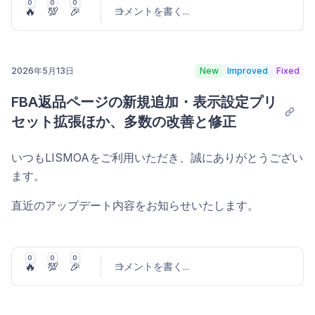
0
0
0
現在庫ページ（/stocks/fba）を新規追加
🔥
💯
🎉
コメントを書く
...
(#311 他5件)
FBA在庫の状態をスナップショットで一覧・分析できる
2026年5月13日
New
Improved
Fixed
現在庫ページ
を新規追加しました。サイドメニュー「フル
コメントを投稿
フィルメント」>「現在庫」からアクセスできます。
FBA返品ページの新規追加・表示設定プリ
セット拡張ほか、多数の改善と修正
ページ右上の日付ピッカーで確認したいスナップショット
日を選択すると、その時点の全SKUの在庫数・在庫日
いつもLISMOAをご利用いただき、誠にありがとうござい
数・余剰在庫・Amazon推奨アクションをまとめて確認で
ます。
きます。日付プリセットは「本日」「昨日」「1週間前」
「前月末」「前々月末」「前四半期末」「昨年末」から選
直近のアップデート内容をお知らせいたします。
択可能です。
FBA返品レポートページを新規追加 (#19)
サマリーカード
0
0
0
🔥
💯
🎉
コメントを書く
...
全SKU合計の在庫数（販売可能・入出荷作業中・販売不
FBA返品データを一覧表示・分析できる「返品」ページ
可・納品中・Σ FBA在庫など）、在庫日数の平均（5系
が新たに追加されました。左サイドメニューの「フルフィ
列）、保管手数料見積りなどを上部のサマリーカードで把
ルメント」>「返品」からアクセスできます。