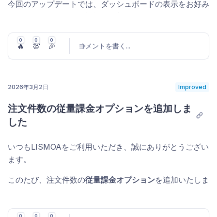
「先月」「今四半期」「前四半期」「過去30日間」
今回のアップデートでは、ダッシュボードの表示をお好み
注文商品に紐づく経費（補填、返金手数料など）を、
注文
CSVエクスポート
広告実績のASINフィルター
商品タイプ - ブランド
ブランド登録商品の商品タイプが
「過去90日間」「過去12ヶ月」など、ページ種別ご
にカスタマイズできる機能を追加しました。
雑費
として注文に紐づいた経費に分類しました。
変更された際に通知します。
とに最大19種類のプリセット期間から選択できま
ページ右上の「CSVダウンロード」ボタンから、現在の
広告実績ページで、
ASIN（商品）による絞り込み
ができ
販売手数料やFBA手数料と同じ取り扱いとなります
す。「指定しない」を選んだ場合は従来通り、ページ
日付・絞り込み条件を反映した在庫データをCSVとして
0
0
0
るようになりました。
広告予算使用量
新機能
広告キャンペーンの予算消化率が設定し
🔥
💯
🎉
コメントを書く
...
実績ページ
や
注文商品ページ
に「注文雑費」列が新た
を開いた時点のデフォルト期間が使われます。
ダウンロードできます。
たしきい値（50%〜100%）に達した際に通知します。予
スポンサープロダクトやスポンサーディスプレイ広告など
に追加されています
サマリーカードの指標切り替え
並び替え
— 並び替え列を表示列の中から選び、
昇順
算切れによる機会損失を防ぐことができます。
の広告ページで商品タイトルをクリックすると、その商品
これに伴い、これらの経費は
経費ページには表示され
SP検索用語ページを新規追加 (#208 他5件)
/
降順
をトグルで切り替えます。
でフィルターされた広告実績ページに遷移します。すべて
2026年3月2日
Improved
テーブル上部に表示されるサマリーカード（合計値カー
通知先はメール・Slack・Chatworkから選択できます
なくなりました
の広告タイプを横断して、
商品単位の時系列データ
を確認
操作方法は以下の手順です。
ド）について、表示する指標を自由に選択できるようにな
コメントを投稿
スポンサープロダクト広告（SP）の検索用語別パフォー
（
設定
>
アラート送信先
）。
注文件数の従量課金オプションを追加しま
経費ページには引き続き、
ストアに紐づく経費
および
注文
できます。
りました。
マンスを分析できる
SP検索用語ページ
を新規追加しまし
各ページのフィルターバーで「プリセット」セレクタ
した
※ アラート機能は現在ベータ版として提供しています。
商品には紐づかないが商品に紐づく経費
が表示されます。
た。サイドメニュー「マーケティング」>「スポンサープ
ーを開く
商品ごとの広告全体のパフォーマンスを把握したいときに
これまではページごとに固定の6指標が表示されていまし
ロダクト広告」のページタブから「検索用語」（ショート
ご活用ください。
いつもLISMOAをご利用いただき、誠にありがとうござい
たが、今回のアップデートにより、
ご自身が確認したい指
「新規作成」を選ぶ（既存プリセットを更新したい場
2. 「その他経費」列の統合
実績ページに曜日別・ストア別タブを追加
カット
）でアクセスできます。
S
ます。
標の合計値を選んで表示
できます。
合は対象プリセット右側の三点メニューから「編
(#834)
これまで「その他経費（商品）」と「その他経費（スト
ここでいう「検索用語」とは、Amazonで実際にユーザー
集」）
サマリーカードのパーセンテージ表示
このたび、注文件数の
従量課金オプション
を追加いたしま
ア）」の2つの列に分かれていたデータを、
「その他経
が入力した検索クエリのことです。本ページでは、その検
実績ページ（
P/L
>
実績
）のタブに、
「曜日」と「スト
開いたシート内で「プリセット名」「期間」「並び替
した。
費」として1つの列に統合
しました。
各ページ上部のサマリーカードで、
実際の値とパーセンテ
索クエリに対して
ア」
が追加されました。
どのターゲティング（マニュアル / オー
え」、フィルター、表示列を設定
ージ（割合）の切り替え
ができるようになりました。
ト）のどんなマッチタイプのキーワードが反応して広告が
経費ページの合計値と実績ページの「その他経費」列
曜日タブ
— 月曜〜日曜ごとに売上・注文件数などの
0
0
0