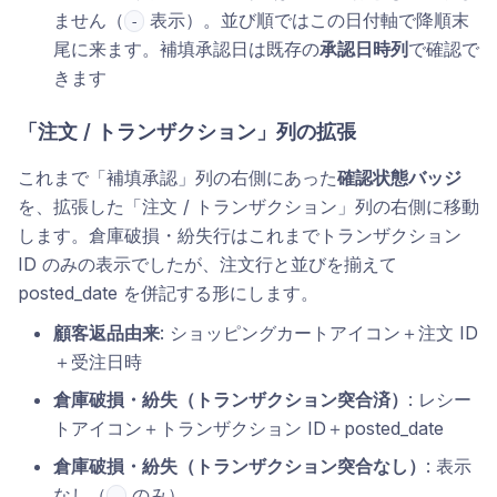
ません（
表示）。並び順ではこの日付軸で降順末
-
尾に来ます。補填承認日は既存の
承認日時列
で確認で
きます
「注文 / トランザクション」列の拡張
これまで「補填承認」列の右側にあった
確認状態バッジ
を、拡張した「注文 / トランザクション」列の右側に移動
します。倉庫破損・紛失行はこれまでトランザクション
ID のみの表示でしたが、注文行と並びを揃えて
posted_date を併記する形にします。
顧客返品由来
: ショッピングカートアイコン＋注文 ID
＋受注日時
倉庫破損・紛失（トランザクション突合済）
: レシー
トアイコン＋トランザクション ID＋posted_date
倉庫破損・紛失（トランザクション突合なし）
: 表示
なし（
のみ）
-