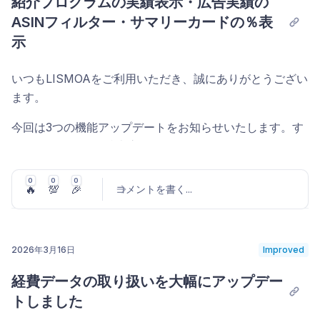
紹介プログラムの実績表示・広告実績の
「在庫日数」5系列の使い分け
発生日
— 日付と時刻を指定
ASINフィルター・サマリーカードの％表
ストア
— ストア名・マーケットプレイス
オプション列として、需要予測ベース・過去実績ベースな
経費タイプ
— 既存タイプから選択、またはその場で
示
数量
— 返品数量
ど5種類の「在庫日数」を表示できます。
新規作成
返品理由
— Amazon から提供される返品理由（日本
在庫日数 [需要予測]
— Amazonの需要予測モデルが
いつもLISMOAをご利用いただき、誠にありがとうござい
経費名
— 経費タイプ選択時に自動入力（手動で変更
語表示）
算出（季節性・トレンド込み）
ます。
も可）
FC
— 返品を受領したフルフィルメントセンター
在庫日数 [需要予測・入荷待ち含む]
— 上記に納品中
金額
— JPY / USD / EUR / GBP に対応。マイナス
今回は3つの機能アップデートをお知らせいたします。す
数量を加算
値は返金・還元として計上されます
FNSKU
・
LP番号
・
顧客コメント
は列の表示切り替えで追
べてのユーザーに反映済みです。
在庫日数 [過去ペース採用値]
— Amazonが代表値と
加表示できます。
割当先
— 「ストア」全体に計上するか、「商品」単
して採用する値（低在庫レベル手数料の判定にも使
0
0
0
位で特定の商品に計上するかを選択
紹介プログラムの実績表示
🔥
💯
🎉
コメントを書く
...
フィルターは
ストア
・
処理状況
・
返品理由
・
FC
の4種類に
用）
計上方法
— 「発生日」で一括計上するか、「当月日
対応。「処理状況」フィルターは「販売可能」「破損」
設定ページの「紹介プログラム」ページで、
紹介実績
が確
在庫日数 [過去30日ペース]
— 過去30日の実販売ペ
割り」で日割り計上するかを選択
「購入者破損」「不良品」「配送業者破損」「期限切れ」
認できるようになりました。
ースで算出
の6種類から選択できます。検索ボックスでは
商品名
・
2026年3月16日
Improved
登録した経費は一覧の「取得元」列に
「マニュアル」
バッ
在庫日数 [過去90日ペース]
— 過去90日の実販売ペ
ASIN
これまでは紹介用URLの確認のみでしたが、以下の情報
・
SKU
・
FNSKU
・
注文ID
を横断的に検索できます。
コメントを投稿
ジが表示され、三点メニューから編集・削除が可能です。
経費データの取り扱いを大幅にアップデー
ースで算出
が新たに表示されます。
右上の「CSVダウンロード」ボタンからは、現在の表示
トしました
また、
設定
>
経費タイプ
ページで、経費タイプの追加・
紹介件数
「低在庫レベル」列（オプション表示）
条件を反映した返品データを13列のCSVとしてエクスポ