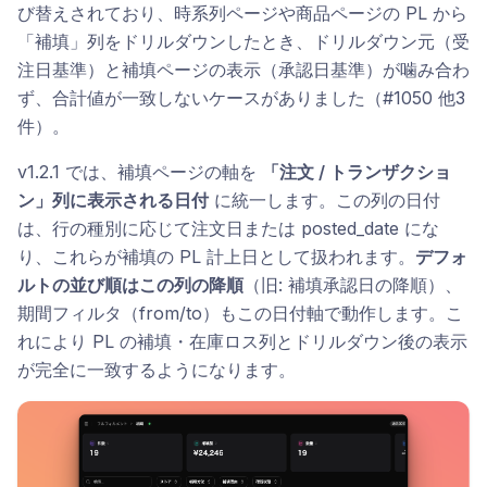
び替えされており、時系列ページや商品ページの PL から
「補填」列をドリルダウンしたとき、ドリルダウン元（受
注日基準）と補填ページの表示（承認日基準）が噛み合わ
ず、合計値が一致しないケースがありました（#1050 他3
件）。
v1.2.1 では、補填ページの軸を
「注文 / トランザクショ
ン」列に表示される日付
に統一します。この列の日付
は、行の種別に応じて注文日または posted_date にな
り、これらが補填の PL 計上日として扱われます。
デフォ
ルトの並び順はこの列の降順
（旧: 補填承認日の降順）、
期間フィルタ（from/to）もこの日付軸で動作します。こ
れにより PL の補填・在庫ロス列とドリルダウン後の表示
が完全に一致するようになります。