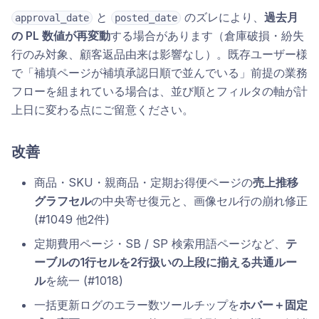
と
のズレにより、
過去月
approval_date
posted_date
の PL 数値が再変動
する場合があります（倉庫破損・紛失
行のみ対象、顧客返品由来は影響なし）。既存ユーザー様
で「補填ページが補填承認日順で並んでいる」前提の業務
フローを組まれている場合は、並び順とフィルタの軸が計
上日に変わる点にご留意ください。
改善
商品・SKU・親商品・定期お得便ページの
売上推移
グラフセル
の中央寄せ復元と、画像セル行の崩れ修正
(#1049 他2件)
定期費用ページ・SB / SP 検索用語ページなど、
テ
ーブルの1行セルを2行扱いの上段に揃える共通ルー
ル
を統一 (#1018)
一括更新ログのエラー数ツールチップを
ホバー＋固定