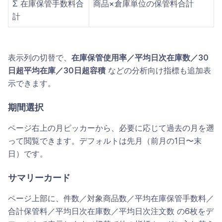
Σ 在庫保管手数料合
商品×倉庫単位の保管料合計
計
表示列の切替で、
在庫保管使用率／平均日次在庫数／30
日超平均在庫／30日超容積
などの分析向け指標も追加表
示できます。
期間選択
ページ右上の月ピッカーから、必要に応じて過去の月を遡
って閲覧できます。デフォルトは先月（前月の1日〜末
日）です。
サマリーカード
ページ上部に、件数／対象商品数／平均在庫保管手数料／
合計保管料／平均日次在庫数／平均日次注文数 の6枚をデ