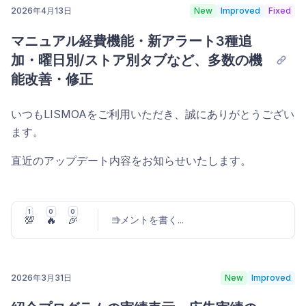
2026年4月13日
New
Improved
Fixed
握できます。カウント単位は「SKU」です。
ページ上部には以下の4つのサマリーカードが並び、返品
コメントを投稿
マニュアル経費機能・新アラート3種追
主な表示列
状況の全体像をひと目で把握できます。
加・曜日別/ストア別タブなど、多数の機
件数（全体）
— 表示対象期間内の返品件数の合計
デフォルトでは以下21列が初期表示されます（列の表示切
能改善・修正
り替えで非表示にしたり、別の列を追加できます）。
件数（販売可能）
— 再販可能な状態で戻ってきた返
品件数
いつもLISMOAをご利用いただき、誠にありがとうござい
商品情報
: 商品 / FNSKU / ストア / 販売価格 / 仕入
ます。
単価[商品]
件数（販売不可）
— 破損などにより再販できない返
品件数
在庫数
: 納品中 / 販売可能 / 入出荷作業中 / Σ FBA在
直近のアップデート内容をお知らせいたします。
庫 / 販売不可 / 返送/所有権の放棄処理中
数量
— 返品商品の合計数量
在庫効率
: 在庫年齢 / 在庫日数[需要予測] / 在庫残週
マニュアル経費の追加・編集機能 (#838)
テーブルの初期表示列は以下のとおりです。
1
0
0
数[過去30日実績] / 余剰在庫[推定]
💯
🔥
🎉
コメントを書く
...
返品商品
— 商品画像・商品名・ASIN/SKU と、処
経費ページに
「経費を追加」ボタン
が追加され、Amazon
販売速度
: 販売数 / 出荷売上
理状況バッジ（販売可能=緑 / 破損系=赤 / 不良品・
以外の経費を手動で登録できるようになりました。
Amazon推奨
: 注意 / 推奨アクション / 推奨納品 / 保
期限切れ=グレー）を併記
フィルターバー右端の「経費を追加」をクリックすると、
2026年3月31日
管手数料 見積り[30日]
New
Improved
注文
— Amazon注文ID（クリックでSeller Central
サイドシートが開き、以下の項目を入力できます。
コメントを投稿
の注文詳細へ遷移）と返品日時