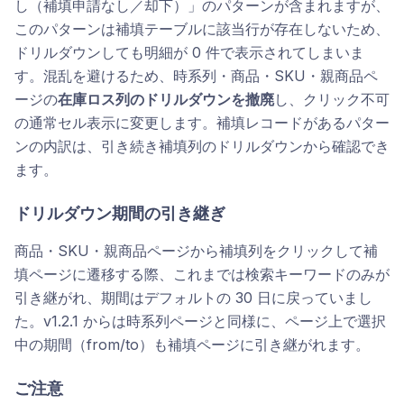
し（補填申請なし／却下）」のパターンが含まれますが、
このパターンは補填テーブルに該当行が存在しないため、
ドリルダウンしても明細が 0 件で表示されてしまいま
す。混乱を避けるため、時系列・商品・SKU・親商品ペ
ージの
在庫ロス列のドリルダウンを撤廃
し、クリック不可
の通常セル表示に変更します。補填レコードがあるパター
ンの内訳は、引き続き補填列のドリルダウンから確認でき
ます。
ドリルダウン期間の引き継ぎ
商品・SKU・親商品ページから補填列をクリックして補
填ページに遷移する際、これまでは検索キーワードのみが
引き継がれ、期間はデフォルトの 30 日に戻っていまし
た。v1.2.1 からは時系列ページと同様に、ページ上で選択
中の期間（from/to）も補填ページに引き継がれます。
ご注意