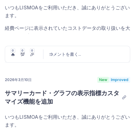
編集・アーカイブ・削除が行えます。ドラッグ&ドロップ
ート可能です。
紹介したユーザーの現在のステータス
いつもLISMOAをご利用いただき、誠にありがとうござい
で並び替えにも対応しています。各タイプには
デフォルト
低在庫レベル手数料の状態を「免除」「適用中」「対象
ます。
獲得クレジット
経費名
を設定でき、経費追加時に経費名フィールドへ自動
外」の3種類のバッジで表示します。Amazonが「低在庫
返品データは Amazon の FBA返品レポートを定期的に取
入力されます。
レベルの商品（販売可能在庫が一定数を下回る商品）」に
得して蓄積しているため、過去分も含めて分析にご活用い
経費ページに表示されていたコストデータの取り扱いを大
紹介プログラムの成果把握にぜひご活用ください。
対して課す手数料の対象になっているか・免除されている
ただけます。
幅にアップデートいたしました。
外注費やツール利用料など、Amazon以外のコストも含め
かを確認できます。
た正確な利益計算にご活用ください。
これまで経費ページでは、どの経費を含めるか、どこに割
表示設定プリセットに「期間」と「並び替
0
0
0
🔥
💯
🎉
フィルター・検索
コメントを書く
...
り当てるかといったルールが明確でなく、アカウント全体
え」を保存可能に (#84, #85)
アラートに3つの新しい通知タイプを追加（ベ
に紐づくもの・注文商品に紐づくもの・商品に紐づくもの
キーワード検索
: 商品名・SKU・ASIN を横断検索
ータ版） (#872)
など、性質の異なる経費が混在して表示されていました。
実績・注文・商品・経費・広告・在庫など
全16ページ
で
ストア
: 複数選択
2026年3月10日
New
Improved
利用できる
表示設定プリセット
に、以下の2項目が追加さ
今回のアップデートでは、これらの経費をよりシンプルに
アラート機能に、以下の
3つの通知タイプ
が追加されまし
ブランド
: 複数選択。「含む」「除外」モードを切り
コメントを投稿
れました。これにより「期間 ＋ フィルター ＋ 表示列 ＋
再定義し、あるべき場所に整理しました。
サマリーカード・グラフの表示指標カスタ
た。
設定
>
アラート
から有効化できます。
替え可能
並び替え」をひとまとめにした分析ビューを、1クリック
マイズ機能を追加
で切り替えられます。
商品カタログ - ブランド
ブランド登録されている商品の
仕入単価のその場編集
主な変更点
タイトル・画像・箇条書き・説明文に変更があった際に、
いつもLISMOAをご利用いただき、誠にありがとうござい
追加された設定項目:
テーブル内の「仕入単価[商品]」列のペンシルアイコンを
1日ごとに検知して通知します。監視する項目を個別に選
ます。
1. 「注文雑費」列の新設
クリックすると、その行で直接仕入単価を編集できます。
期間
— 「今日」「昨日」「今週」「先週」「今月」
択できます。