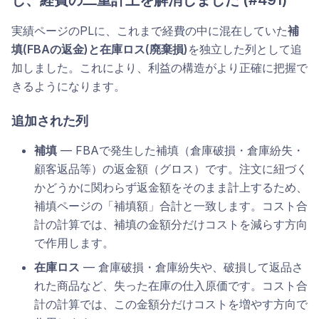
し、経費の二重計上を解消しました (#491)
実績ページのPLに、これまで経費の中に混在していた
補
填(FBAの返金)と在庫ロス(廃棄損)
を独立した列として追
加しました。これにより、利益の構造がより正確に把握で
きるようになります。
追加された列
補填
— FBAで発生した補填（倉庫破損・倉庫紛失・
顧客返品等）の返金額（グロス）です。注文に紐づく
かどうかに関わらず返金額をそのまま計上するため、
補填ページの「補填額」合計と一致します。コスト合
計の計算では、補填の金額分だけコストを減らす方向
で作用します。
在庫ロス
— 倉庫破損・倉庫紛失や、破損して返品さ
れた商品など、失った在庫の仕入原価です。コスト合
計の計算では、この金額分だけコストを増やす方向で