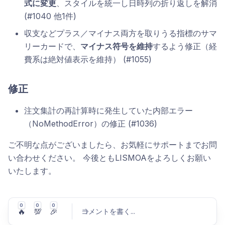
式に変更
、スタイルを統一し日時列の折り返しを解消
(#1040 他1件)
収支などプラス／マイナス両方を取りうる指標のサマ
リーカードで、
マイナス符号を維持
するよう修正（経
費系は絶対値表示を維持） (#1055)
修正
注文集計の再計算時に発生していた内部エラー
（NoMethodError）の修正 (#1036)
ご不明な点がございましたら、お気軽にサポートまでお問
い合わせください。 今後ともLISMOAをよろしくお願い
いたします。
0
0
0
🔥
💯
🎉
コメントを書く
...