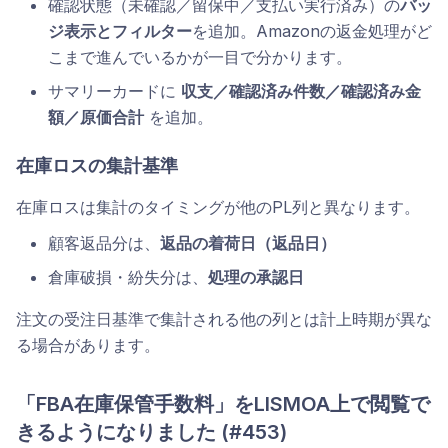
確認状態（未確認／留保中／支払い実行済み）の
バッ
ジ表示とフィルター
を追加。Amazonの返金処理がど
こまで進んでいるかが一目で分かります。
サマリーカードに
収支／確認済み件数／確認済み金
額／原価合計
を追加。
在庫ロスの集計基準
在庫ロスは集計のタイミングが他のPL列と異なります。
顧客返品分は、
返品の着荷日（返品日）
倉庫破損・紛失分は、
処理の承認日
注文の受注日基準で集計される他の列とは計上時期が異な
る場合があります。
「FBA在庫保管手数料」をLISMOA上で閲覧で
きるようになりました (#453)